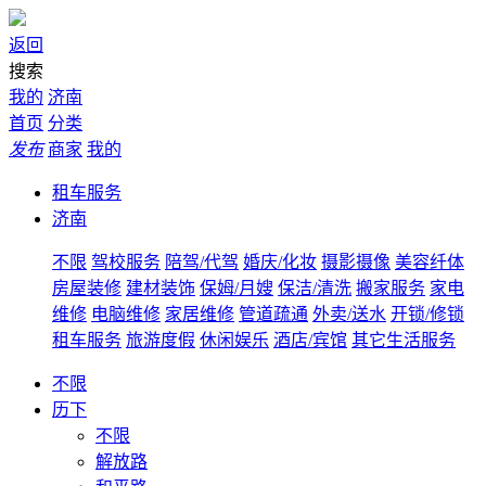
返回
搜索
我的
济南
首页
分类
发布
商家
我的
租车服务
济南
不限
驾校服务
陪驾/代驾
婚庆/化妆
摄影摄像
美容纤体
房屋装修
建材装饰
保姆/月嫂
保洁/清洗
搬家服务
家电
维修
电脑维修
家居维修
管道疏通
外卖/送水
开锁/修锁
租车服务
旅游度假
休闲娱乐
酒店/宾馆
其它生活服务
不限
历下
不限
解放路