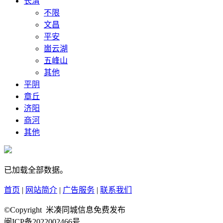
长清
不限
文昌
平安
崮云湖
五峰山
其他
平阴
章丘
济阳
商河
其他
已加载全部数据。
首页
|
网站简介
|
广告服务
|
联系我们
©Copyright 米凑同城信息免费发布
闽ICP备2022002466号