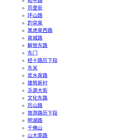
和平路
司里街
环山路
趵突泉
黑虎泉西路
泉城路
解放东路
东门
经十路历下段
东关
浆水泉路
建筑新村
泺源大街
文化东路
历山路
旅游路历下段
明湖路
千佛山
山大南路