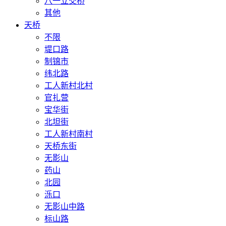
八一立交桥
其他
天桥
不限
堤口路
制锦市
纬北路
工人新村北村
官扎营
宝华街
北坦街
工人新村南村
天桥东街
无影山
药山
北园
泺口
无影山中路
标山路