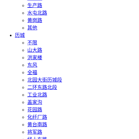
生产路
水屯北路
黄岗路
其他
历城
不限
山大路
洪家楼
东风
全福
北园大街历城段
二环东路北段
工业北路
盖家沟
花园路
化纤厂路
黄台南路
将军路