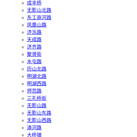
成丰桥
无影山北路
东工商河路
凤凰山路
济泺路
天成路
济齐路
聚贤街
水屯路
历山北路
明湖北路
明湖西路
师范路
三孔桥街
无影山路
无影山东路
无影山西路
清河路
大桥镇