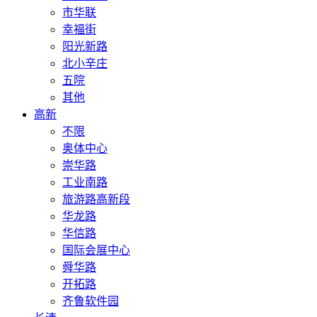
市华联
幸福街
阳光新路
北小辛庄
五院
其他
高新
不限
奥体中心
崇华路
工业南路
旅游路高新段
华龙路
华信路
国际会展中心
舜华路
开拓路
齐鲁软件园