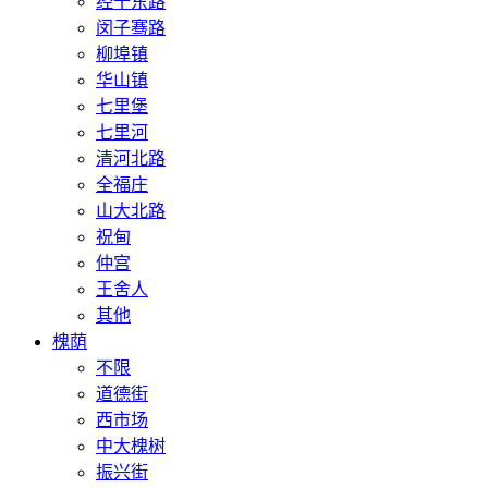
经十东路
闵子骞路
柳埠镇
华山镇
七里堡
七里河
清河北路
全福庄
山大北路
祝甸
仲宫
王舍人
其他
槐荫
不限
道德街
西市场
中大槐树
振兴街