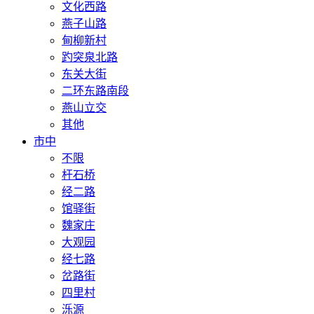
文化西路
燕子山路
甸柳新村
趵突泉北路
东关大街
二环东路南段
燕山立交
其他
市中
不限
杆石桥
经二路
馆驿街
魏家庄
大观园
经七路
岔路街
四里村
泺源