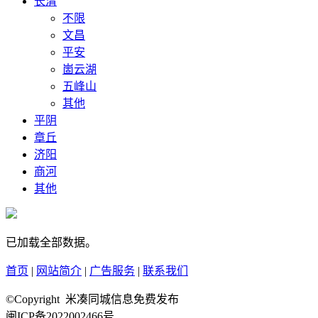
长清
不限
文昌
平安
崮云湖
五峰山
其他
平阴
章丘
济阳
商河
其他
已加载全部数据。
首页
|
网站简介
|
广告服务
|
联系我们
©Copyright 米凑同城信息免费发布
闽ICP备2022002466号