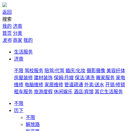
返回
搜索
我的
济南
首页
分类
发布
商家
我的
生活服务
济南
不限
驾校服务
陪驾/代驾
婚庆/化妆
摄影摄像
美容纤体
房屋装修
建材装饰
保姆/月嫂
保洁/清洗
搬家服务
家电
维修
电脑维修
家居维修
管道疏通
外卖/送水
开锁/修锁
租车服务
旅游度假
休闲娱乐
酒店/宾馆
其它生活服务
不限
历下
不限
解放路