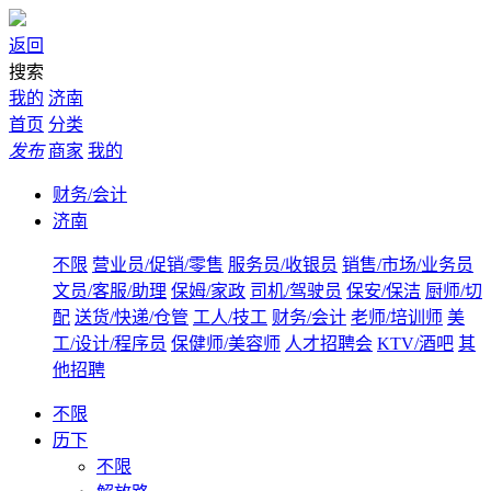
返回
搜索
我的
济南
首页
分类
发布
商家
我的
财务/会计
济南
不限
营业员/促销/零售
服务员/收银员
销售/市场/业务员
文员/客服/助理
保姆/家政
司机/驾驶员
保安/保洁
厨师/切
配
送货/快递/仓管
工人/技工
财务/会计
老师/培训师
美
工/设计/程序员
保健师/美容师
人才招聘会
KTV/酒吧
其
他招聘
不限
历下
不限