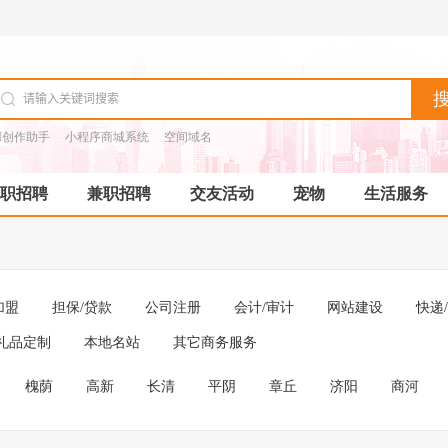
I创作助手
小程序商城系统
空间域名
职招聘
兼职招聘
交友活动
宠物
生活服务
加盟
担保/贷款
公司注册
会计/审计
网站建设
快递
礼品定制
本地名站
其它商务服务
槐荫
高新
长清
平阴
章丘
济阳
商河