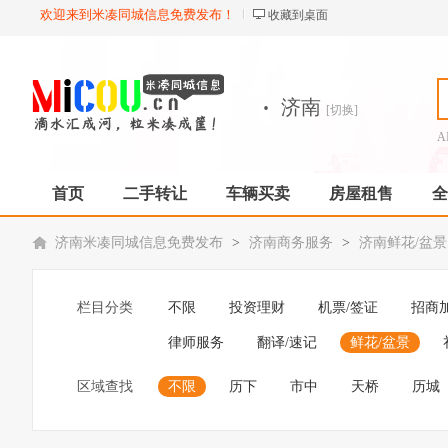
欢迎来到米凑同城信息免费发布！
收藏到桌面
·
济南
[切换]
A
首页
二手转让
车辆买卖
房屋租售
全
济南米凑同城信息免费发布
>
济南商务服务
>
济南鲜花/盆景
栏目分类
不限
投资理财
机票/签证
招商
律师服务
翻译/速记
鲜花/盆景
区域查找
不限
历下
市中
天桥
历城