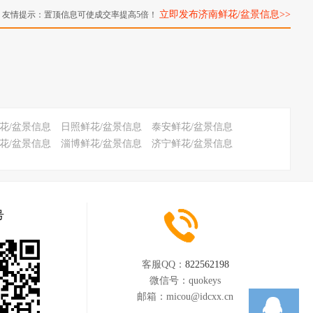
立即发布济南鲜花/盆景信息>>
友情提示：置顶信息可使成交率提高5倍！
花/盆景信息
日照鲜花/盆景信息
泰安鲜花/盆景信息
花/盆景信息
淄博鲜花/盆景信息
济宁鲜花/盆景信息
号
客服QQ：
822562198
微信号：
quokeys
邮箱：
micou@idcxx.cn