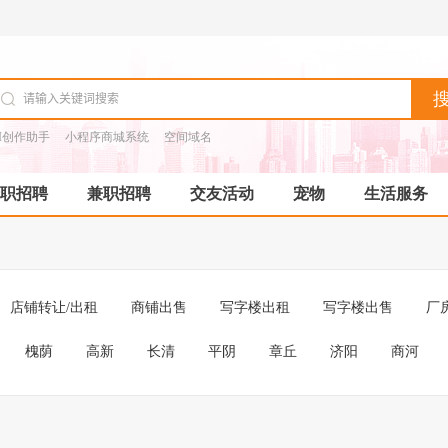
I创作助手
小程序商城系统
空间域名
职招聘
兼职招聘
交友活动
宠物
生活服务
店铺转让/出租
商铺出售
写字楼出租
写字楼出售
厂
槐荫
高新
长清
平阴
章丘
济阳
商河