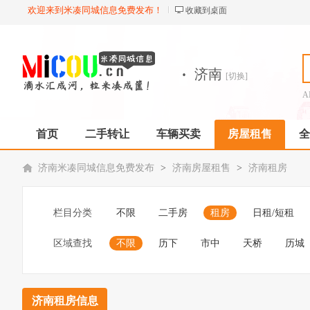
欢迎来到米凑同城信息免费发布！
收藏到桌面
·
济南
[切换]
A
首页
二手转让
车辆买卖
房屋租售
全
济南米凑同城信息免费发布
>
济南房屋租售
>
济南租房
栏目分类
不限
二手房
租房
日租/短租
区域查找
不限
历下
市中
天桥
历城
济南租房信息