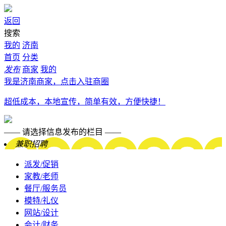
返回
搜索
我的
济南
首页
分类
发布
商家
我的
我是济南商家，点击入驻商圈
超低成本，本地宣传，简单有效，方便快捷！
—— 请选择信息发布的栏目 ——
兼职招聘
派发/促销
家教/老师
餐厅/服务员
模特/礼仪
网站/设计
会计/财务