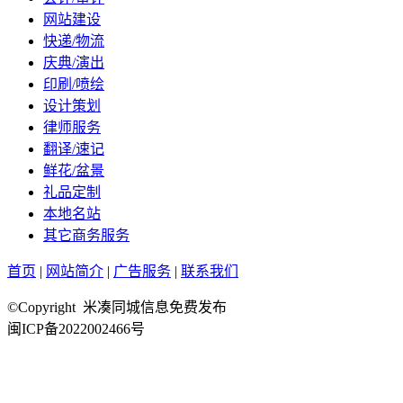
网站建设
快递/物流
庆典/演出
印刷/喷绘
设计策划
律师服务
翻译/速记
鲜花/盆景
礼品定制
本地名站
其它商务服务
首页
|
网站简介
|
广告服务
|
联系我们
©Copyright 米凑同城信息免费发布
闽ICP备2022002466号